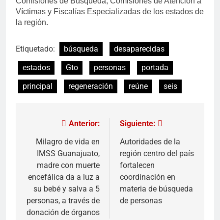
Comisiones de Búsqueda, Comisiones de Atención a
Víctimas y Fiscalías Especializadas de los estados de
la región.
Etiquetado:
búsqueda
desaparecidas
estados
Gto
personas
portada
principal
regeneración
reúne
seis
Anterior:
Siguiente:
Milagro de vida en
Autoridades de la
IMSS Guanajuato,
región centro del país
madre con muerte
fortalecen
encefálica da a luz a
coordinación en
su bebé y salva a 5
materia de búsqueda
personas, a través de
de personas
donación de órganos