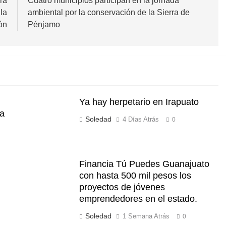
ra
Cuatro municipios participan en la jornada
la
ambiental por la conservación de la Sierra de
ión
Pénjamo
Ya hay herpetario en Irapuato
ia
Soledad
4 Días Atrás
0
Financia Tú Puedes Guanajuato
con hasta 500 mil pesos los
proyectos de jóvenes
emprendedores en el estado.
Soledad
1 Semana Atrás
0