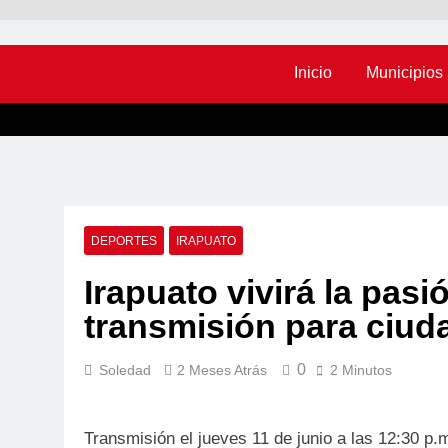
Inicio
Municipios
DEPORTES
IRAPUATO
Irapuato vivirá la pasi
transmisión para ciud
0
Soledad
2 Meses Atrás
2 Minutos
Transmisión el jueves 11 de junio a las 12:30 p.