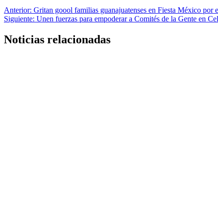
Anterior:
Gritan goool familias guanajuatenses en Fiesta México por el
Siguiente:
Unen fuerzas para empoderar a Comités de la Gente en Ce
Noticias relacionadas