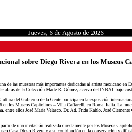
Jueves, 6 de Agosto de 2026
acional sobre Diego Rivera en los Museos C
una de las muestras más importantes dedicadas al artista mexicano en E
do de obras de la Colección Marte R. Gómez, acervo del INBAL bajo cu
Cultura del Gobierno de la Gente participa en la exposición internacio
6 en los Museos Capitolinos – Villa Caffarelli, en Roma, Italia. La mue
na, entre ellos José María Velasco, Dr. Atl, Frida Kahlo, José Clemen
partir de una invitación realizada directamente por los Museos Capitoli
Museo Casa Diego Rivera y a su contribución en la conservación y difus