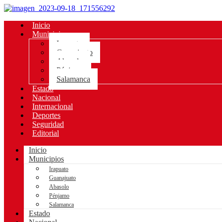
Inicio
Municipios
Irapuato
Guanajuato
Abasolo
Pénjamo
Salamanca
Estado
Nacional
Internacional
Deportes
Seguridad
Editorial
Inicio
Municipios
Irapuato
Guanajuato
Abasolo
Pénjamo
Salamanca
Estado