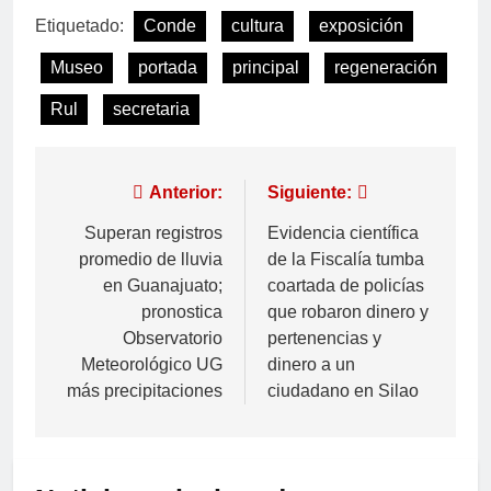
Etiquetado:
Conde
cultura
exposición
Museo
portada
principal
regeneración
Rul
secretaria
Anterior:
Siguiente:
Superan registros
Evidencia científica
promedio de lluvia
de la Fiscalía tumba
en Guanajuato;
coartada de policías
pronostica
que robaron dinero y
Observatorio
pertenencias y
Meteorológico UG
dinero a un
más precipitaciones
ciudadano en Silao