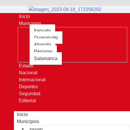
Inicio
Municipios
Irapuato
Guanajuato
Abasolo
Pénjamo
Salamanca
Estado
Nacional
Internacional
Deportes
Seguridad
Editorial
Inicio
Municipios
Irapuato