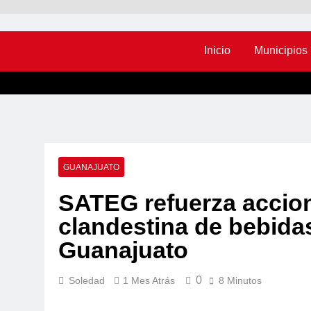
Inicio
Municipios
GUANAJUATO
SATEG refuerza accion
clandestina de bebida
Guanajuato
0
Soledad
1 Mes Atrás
8 Minutos