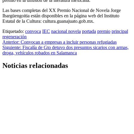
premio en la difusión de la literatura mexicana.
Las bases completas del XX Premio Nacional de Novela Jorge
Ibargüengoitia están disponibles en la página web del Instituto
Estatal de la Cultura: cultura.guanajuato.gob.mx.
Etiquetado:
convoca
IEC
nacional novela
portada
premio
principal
regeneración
Navegación
Anterior:
Convocan a empresas a incluir personas refugiadas
Siguiente:
Fiscalía de Gto detuvo dos presuntos sicarios con armas,
de
droga, vehículos robados en Salamanca
entradas
Noticias relacionadas