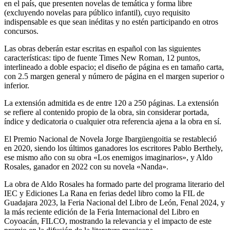
en el país, que presenten novelas de temática y forma libre
(excluyendo novelas para público infantil), cuyo requisito
indispensable es que sean inéditas y no estén participando en otros
concursos.
Las obras deberán estar escritas en español con las siguientes
características: tipo de fuente Times New Roman, 12 puntos,
interlineado a doble espacio; el diseño de página es en tamaño carta,
con 2.5 margen general y número de página en el margen superior o
inferior.
La extensión admitida es de entre 120 a 250 páginas. La extensión
se refiere al contenido propio de la obra, sin considerar portada,
índice y dedicatoria o cualquier otra referencia ajena a la obra en sí.
El Premio Nacional de Novela Jorge Ibargüengoitia se restableció
en 2020, siendo los últimos ganadores los escritores Pablo Berthely,
ese mismo año con su obra «Los enemigos imaginarios», y Aldo
Rosales, ganador en 2022 con su novela «Nanda».
La obra de Aldo Rosales ha formado parte del programa literario del
IEC y Ediciones La Rana en ferias dedel libro como la FIL de
Guadajara 2023, la Feria Nacional del Libro de León, Fenal 2024, y
la más reciente edición de la Feria Internacional del Libro en
Coyoacán, FILCO, mostrando la relevancia y el impacto de este