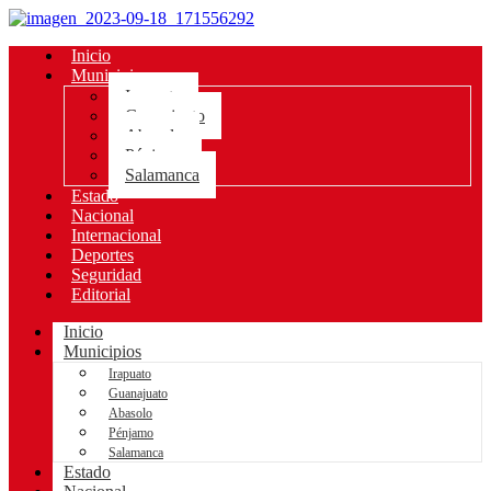
Inicio
Municipios
Irapuato
Guanajuato
Abasolo
Pénjamo
Salamanca
Estado
Nacional
Internacional
Deportes
Seguridad
Editorial
Inicio
Municipios
Irapuato
Guanajuato
Abasolo
Pénjamo
Salamanca
Estado