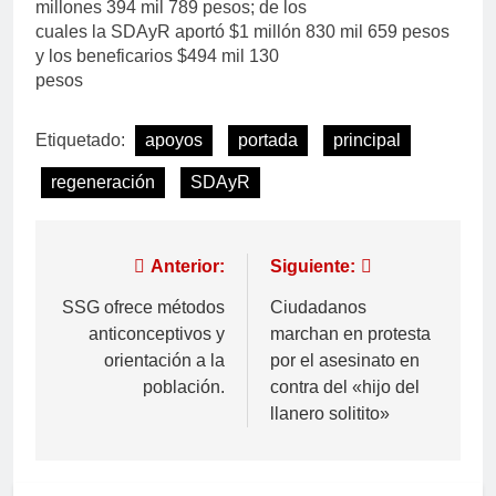
millones 394 mil 789 pesos; de los
cuales la SDAyR aportó $1 millón 830 mil 659 pesos
y los beneficarios $494 mil 130
pesos
Etiquetado:
apoyos
portada
principal
regeneración
SDAyR
Anterior:
Siguiente:
SSG ofrece métodos
Ciudadanos
anticonceptivos y
marchan en protesta
orientación a la
por el asesinato en
población.
contra del «hijo del
llanero solitito»