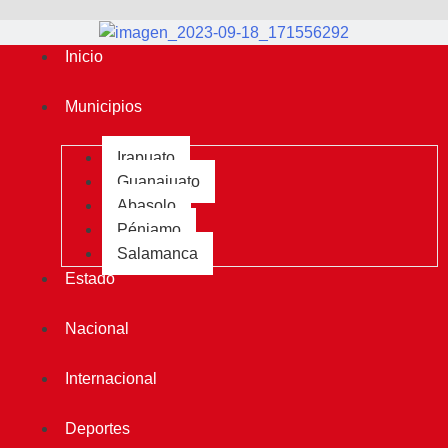
Inicio
Municipios
Irapuato
Guanajuato
Abasolo
Pénjamo
Salamanca
Estado
Nacional
Internacional
Deportes