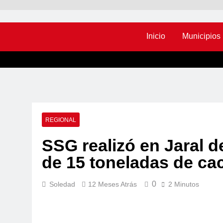
Inicio
Municipios
REGIONAL
SSG realizó en Jaral d
de 15 toneladas de ca
0
Soledad
12 Meses Atrás
2 Minutos