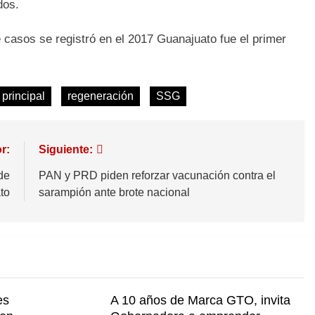
dos.
casos se registró en el 2017 Guanajuato fue el primer
principal
regeneración
SSG
r:
Siguiente:
de
PAN y PRD piden reforzar vacunación contra el
to
sarampión ante brote nacional
es
A 10 años de Marca GTO, invita