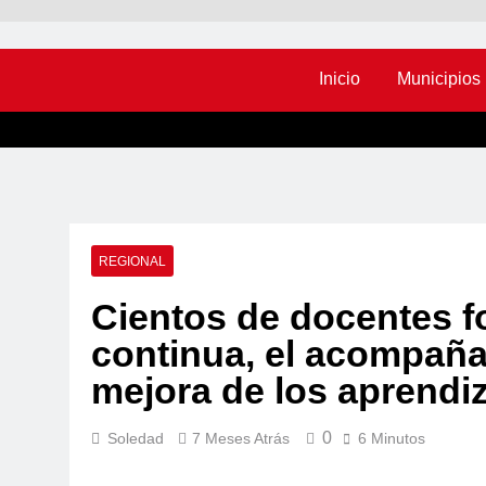
Inicio
Municipios
REGIONAL
Cientos de docentes f
continua, el acompaña
mejora de los aprendi
0
Soledad
7 Meses Atrás
6 Minutos