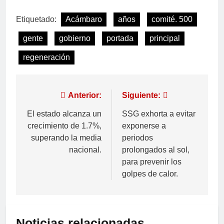
Etiquetado:
Acámbaro
años
comité. 500
gente
gobierno
portada
principal
regeneración
Anterior:
Siguiente:
El estado alcanza un
SSG exhorta a evitar
crecimiento de 1.7%,
exponerse a
superando la media
periodos
nacional.
prolongados al sol,
para prevenir los
golpes de calor.
Noticias relacionadas