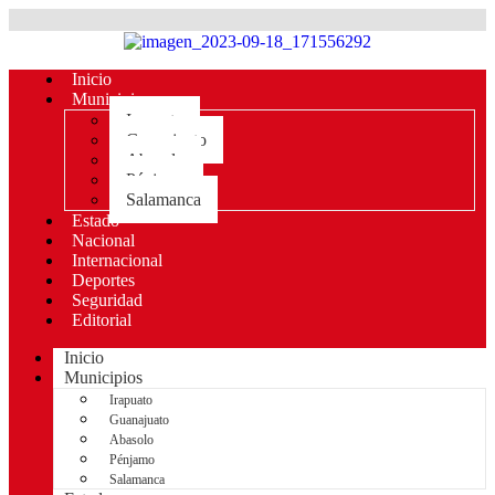
Inicio
Municipios
Irapuato
Guanajuato
Abasolo
Pénjamo
Salamanca
Estado
Nacional
Internacional
Deportes
Seguridad
Editorial
Inicio
Municipios
Irapuato
Guanajuato
Abasolo
Pénjamo
Salamanca