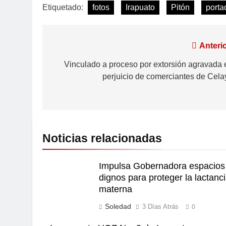
Etiquetado:
fotos
Irapuato
Pitón
porta
Anterio
Vinculado a proceso por extorsión agravada 
perjuicio de comerciantes de Cela
Noticias relacionadas
Impulsa Gobernadora espacios
dignos para proteger la lactanc
materna
Soledad
3 Días Atrás
0