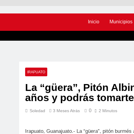
Inicio
Municipios
IRAPUATO
La “güera”, Pitón Albi
años y podrás tomarte 
0
Soledad
3 Meses Atrás
2 Minutos
Irapuato, Guanajuato.- La “güera”, pitón burmés 