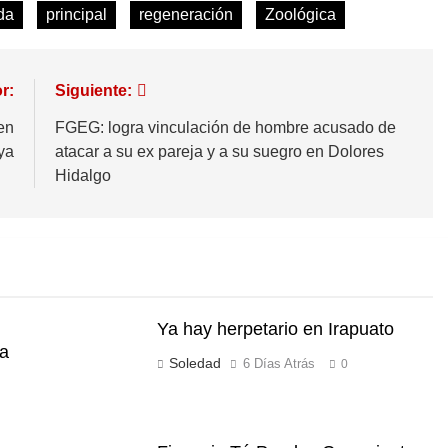
da
principal
regeneración
Zoológica
r:
Siguiente:
en
FGEG: logra vinculación de hombre acusado de
ya
atacar a su ex pareja y a su suegro en Dolores
Hidalgo
Ya hay herpetario en Irapuato
ia
Soledad
6 Días Atrás
0