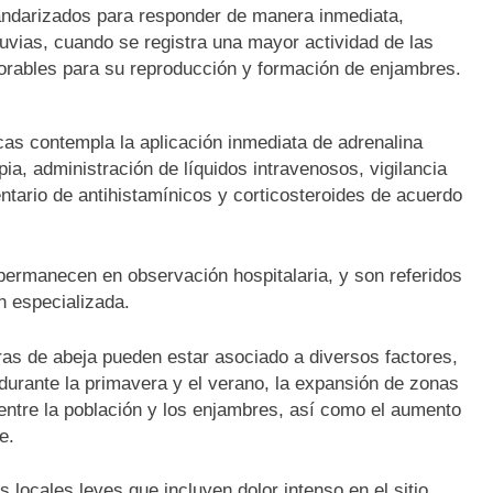
andarizados para responder de manera inmediata,
uvias, cuando se registra una mayor actividad de las
vorables para su reproducción y formación de enjambres.
cas contempla la aplicación inmediata de adrenalina
ia, administración de líquidos intravenosos, vigilancia
tario de antihistamínicos y corticosteroides de acuerdo
permanecen en observación hospitalaria, y son referidos
n especializada.
ras de abeja pueden estar asociado a diversos factores,
 durante la primavera y el verano, la expansión de zonas
entre la población y los enjambres, así como el aumento
e.
locales leves que incluyen dolor intenso en el sitio