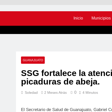
Inicio
Municipios
GUANAJUATO
SSG fortalece la aten
picaduras de abeja.
0
Soledad
2 Meses Atrás
4 Minutos
El Secretario de Salud de Guanajuato, Gabriel C