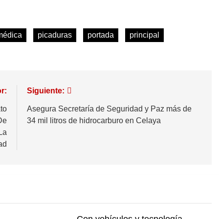
médica
picaduras
portada
principal
r:
Siguiente:
to
Asegura Secretaría de Seguridad y Paz más de
De
34 mil litros de hidrocarburo en Celaya
La
ad
Con vehículos y tecnología,