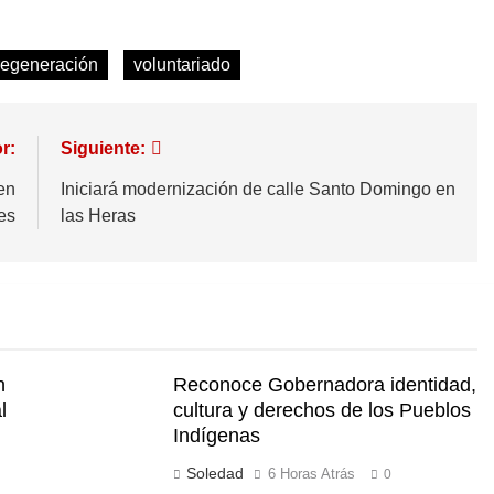
regeneración
voluntariado
r:
Siguiente:
en
Iniciará modernización de calle Santo Domingo en
es
las Heras
n
Reconoce Gobernadora identidad,
l
cultura y derechos de los Pueblos
Indígenas
Soledad
6 Horas Atrás
0