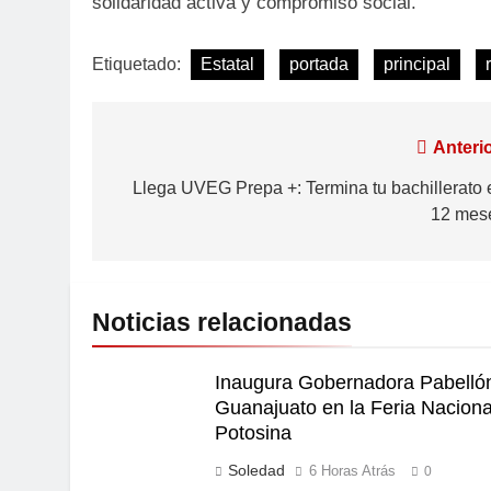
solidaridad activa y compromiso social.
Etiquetado:
Estatal
portada
principal
Anterio
Llega UVEG Prepa +: Termina tu bachillerato 
12 mes
Noticias relacionadas
Inaugura Gobernadora Pabelló
Guanajuato en la Feria Naciona
Potosina
Soledad
6 Horas Atrás
0