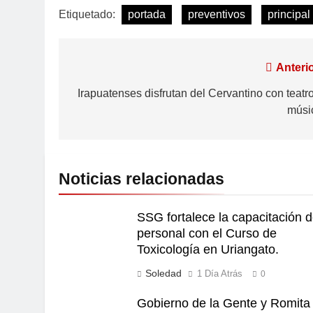
Etiquetado:
portada
preventivos
principal
Anterio
Irapuatenses disfrutan del Cervantino con teatro
músi
Noticias relacionadas
SSG fortalece la capacitación d
personal con el Curso de
Toxicología en Uriangato.
Soledad
1 Día Atrás
0
Gobierno de la Gente y Romita