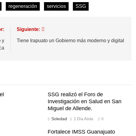
regeneración
servicios
SSG
r:
Siguiente:
 y
Tiene Irapuato un Gobierno más moderno y digital
ca
el
SSG realizó el Foro de
Investigación en Salud en San
Miguel de Allende.
Soledad
1 Día Atrás
0
Fortalece IMSS Guanajuato