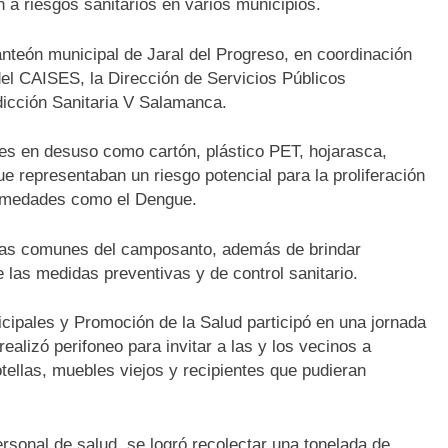
n a riesgos sanitarios en varios municipios.
anteón municipal de Jaral del Progreso, en coordinación
el CAISES, la Dirección de Servicios Públicos
dicción Sanitaria V Salamanca.
les en desuso como cartón, plástico PET, hojarasca,
ue representaban un riesgo potencial para la proliferación
ermedades como el Dengue.
áreas comunes del camposanto, además de brindar
e las medidas preventivas y de control sanitario.
icipales y Promoción de la Salud participó en una jornada
ealizó perifoneo para invitar a las y los vecinos a
tellas, muebles viejos y recipientes que pudieran
ersonal de salud, se logró recolectar una tonelada de