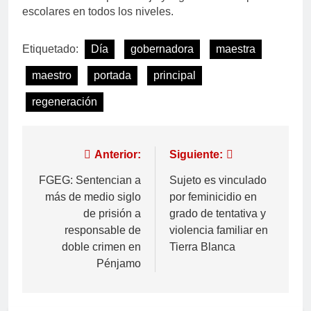
escolares en todos los niveles.
Etiquetado:
Día
gobernadora
maestra
maestro
portada
principal
regeneración
Anterior:
Siguiente:
FGEG: Sentencian a
Sujeto es vinculado
más de medio siglo
por feminicidio en
de prisión a
grado de tentativa y
responsable de
violencia familiar en
doble crimen en
Tierra Blanca
Pénjamo