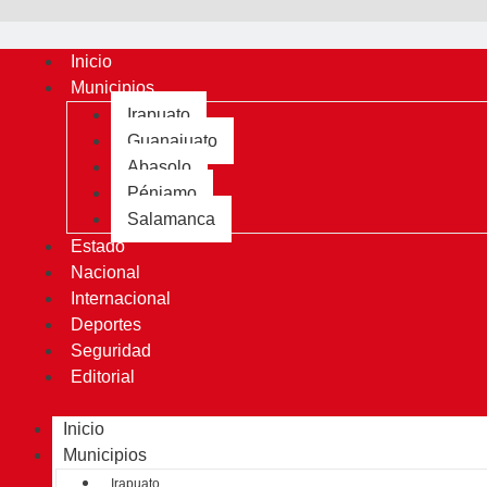
Inicio
Municipios
Irapuato
Guanajuato
Abasolo
Pénjamo
Salamanca
Estado
Nacional
Internacional
Deportes
Seguridad
Editorial
Inicio
Municipios
Irapuato