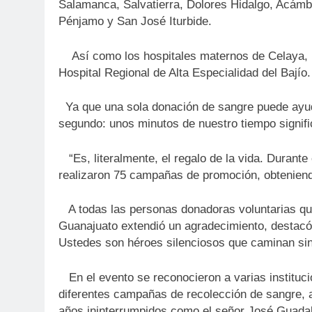
Salamanca, Salvatierra, Dolores Hidalgo, Acámba
Pénjamo y San José Iturbide.
Así como los hospitales maternos de Celaya, Ir
Hospital Regional de Alta Especialidad del Bajío.
Ya que una sola donación de sangre puede ayuda
segundo: unos minutos de nuestro tiempo signifi
“Es, literalmente, el regalo de la vida. Durante
realizaron 75 campañas de promoción, obteniend
A todas las personas donadoras voluntarias que
Guanajuato extendió un agradecimiento, destacó 
Ustedes son héroes silenciosos que caminan sin 
En el evento se reconocieron a varias institu
diferentes campañas de recolección de sangre, 
años ininterrumpidos como el señor José Guadal