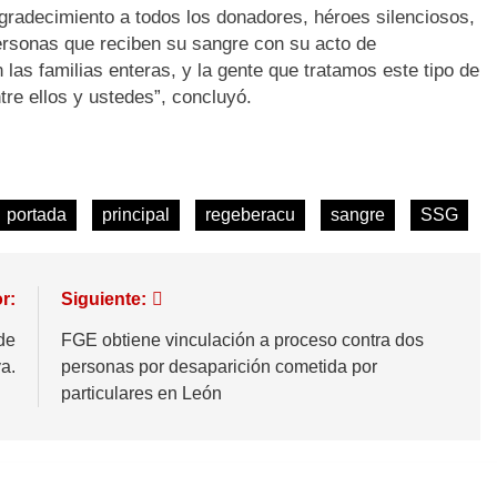
decimiento a todos los donadores, héroes silenciosos,
ersonas que reciben su sangre con su acto de
 las familias enteras, y la gente que tratamos este tipo de
re ellos y ustedes”, concluyó.
portada
principal
regeberacu
sangre
SSG
r:
Siguiente:
de
FGE obtiene vinculación a proceso contra dos
a.
personas por desaparición cometida por
particulares en León