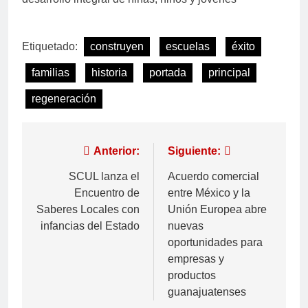
Etiquetado:
construyen
escuelas
éxito
familias
historia
portada
principal
regeneración
Anterior:
Siguiente:
SCUL lanza el
Acuerdo comercial
Encuentro de
entre México y la
Saberes Locales con
Unión Europea abre
infancias del Estado
nuevas
oportunidades para
empresas y
productos
guanajuatenses